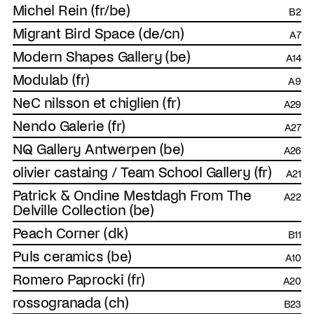
Michel Rein (fr/be)
B2
Migrant Bird Space (de/cn)
A7
Modern Shapes Gallery (be)
A14
Modulab (fr)
A9
NeC nilsson et chiglien (fr)
A29
Nendo Galerie (fr)
A27
NQ Gallery Antwerpen (be)
A26
olivier castaing / Team School Gallery (fr)
A21
Patrick & Ondine Mestdagh From The
A22
Delville Collection (be)
Peach Corner (dk)
B11
Puls ceramics (be)
A10
Romero Paprocki (fr)
A20
rossogranada (ch)
B23