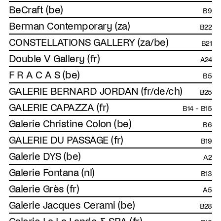
BeCraft (be)
B9
Berman Contemporary (za)
B22
CONSTELLATIONS GALLERY (za/be)
B21
Double V Gallery (fr)
A24
F R A C A S (be)
B5
GALERIE BERNARD JORDAN (fr/de/ch)
B25
GALERIE CAPAZZA (fr)
B14 - B15
Galerie Christine Colon (be)
B6
GALERIE DU PASSAGE (fr)
B19
Galerie DYS (be)
A2
Galerie Fontana (nl)
B13
Galerie Grès (fr)
A5
Galerie Jacques Cerami (be)
B28