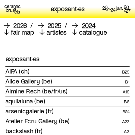
exposant·es
→
2026
/
→
2025
/
→
2024
↓
fair map
↓
artistes
↓
catalogue
exposant·es
AIFA (ch)
B29
Alice Gallery (be)
B1
Almine Rech (be/fr/us)
A19
aquilaluna (be)
B8
arsenicgalerie (fr)
B24
Atelier Ecru Gallery (be)
A23
backslash (fr)
A3