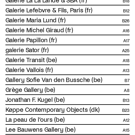
Galerie La La Lande & SBA (fr)
B18
Galerie Lefebvre & Fils, Paris (fr)
B12
Galerie Maria Lund (fr)
B26
Galerie Michel Giraud (fr)
A16
Galerie Papillon (fr)
A17
galerie Sator (fr)
A25
Galerie Transit (be)
A18
Galerie Vallois (fr)
A13
Gallery Sofie Van den Bussche (be)
B7
Grège Gallery (be)
A8
Jonathan F. Kugel (be)
B13
Køppe Contemporary Objects (dk)
B23
La peau de l’ours (be)
A12
Lee Bauwens Gallery (be)
A15