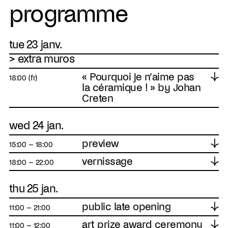
programme
tue 23 janv.
> extra muros
« Pourquoi je n’aime pas
↓
18:00 (fr)
la céramique ! » by Johan
Creten
wed 24 jan.
preview
↓
15:00 – 18:00
vernissage
↓
18:00 – 22:00
thu 25 jan.
public late opening
↓
11:00 – 21:00
art prize award ceremony
↓
11:00 – 12:00