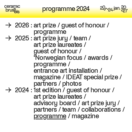
programme 2024
→
2026
:
art prize
/
guest of honour
/
programme
→
2025
:
art prize jury
/
team
/
art prize laureates
/
guest of honour
/
*Norwegian focus
/
awards
/
programme
/
entrance art installation
/
magazine
/
IDEAT special prize
/
partners
/
photos
→
2024
:
1st edition
/
guest of honour
/
art prize laureates
/
advisory board
/
art prize jury
/
partners
/
team
/
collaborations
/
programme
/
magazine