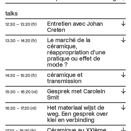
talks
Entretien avec Johan
↓
12:30 – 13:20 (fr)
Creten
Le marché de la
↓
13:30 – 14:20 (fr)
céramique,
réappropriation d’une
pratique ou effet de
mode ?
céramique et
↓
14:30 – 15:20 (fr)
transmission
Gesprek met Carolein
↓
15:30 – 16:20 (nl)
Smit
Het materiaal wijst de
↓
16:30 – 17:20 (nl)
weg. Een gesprek over
klei en verbinding
Céramique au XXIème
↓
17:30 – 18:20 (fr)