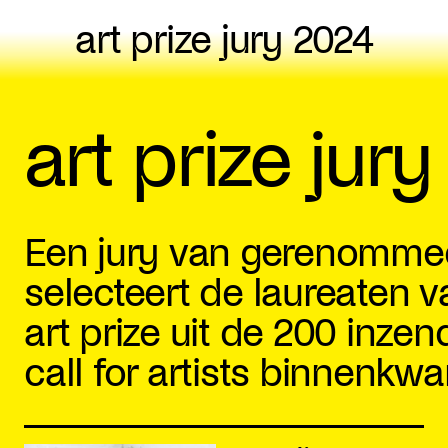
art prize jury 2024
art prize jury
Een jury van gerenommee
selecteert de laureaten 
art prize uit de 200 inze
call for artists binnenkw