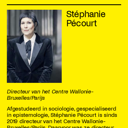
Stéphanie
Pécourt
Directeur van het Centre Wallonie-
Bruxelles/Parijs
Afgestudeerd in sociologie, gespecialiseerd
in epistemologie, Stéphanie Pécourt is sinds
2019 directeur van het Centre Wallonie-
Bruxelles/Parijs. Daarvoor was ze directeur