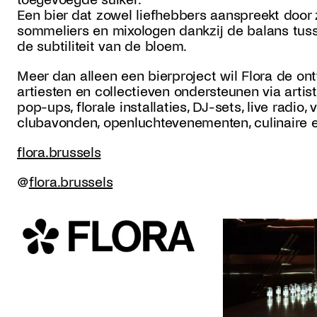
Een bier dat zowel liefhebbers aanspreekt door z
sommeliers en mixologen dankzij de balans tusse
de subtiliteit van de bloem.
Meer dan alleen een bierproject wil Flora de on
artiesten en collectieven ondersteunen via arti
pop-ups, florale installaties, DJ-sets, live radio,
clubavonden, openlucht­evenementen, culinaire e
flora.brussels
@
flora.brussels