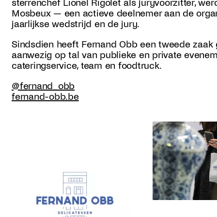
sterrenchef Lionel Rigolet als juryvoorzitter, w
Mosbeux — een actieve deelnemer aan de organ
jaarlijkse wedstrijd en de jury.
Sindsdien heeft Fernand Obb een tweede zaak g
aanwezig op tal van publieke en private evenem
cateringservice, team en foodtruck.
@fernand_obb
fernand-obb.be